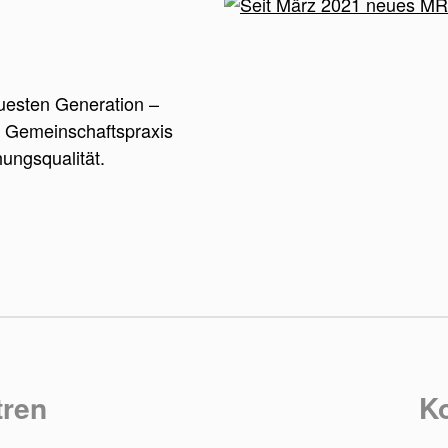
uesten Generation –
e Gemeinschaftspraxis
ungsqualität.
tren
Ko